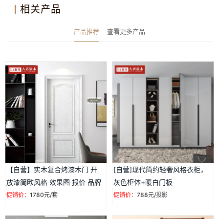
相关产品
产品推荐
查看更多产品
【自营】实木复合烤漆木门 开
[自营]现代简约轻奢风格衣柜，
放漆简欧风格 效果图 报价 品牌
灰色柜体+暖白门板
促销价：
1780元/套
促销价：
788元/投影