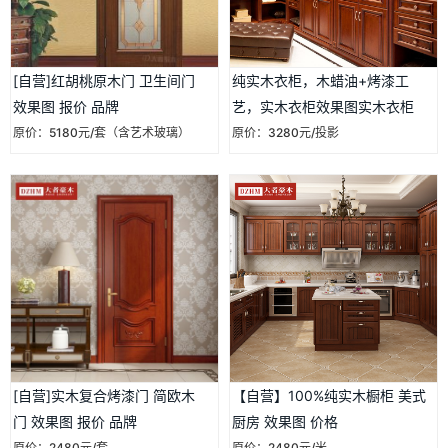
[自营]红胡桃原木门 卫生间门
纯实木衣柜，木蜡油+烤漆工
效果图 报价 品牌
艺，实木衣柜效果图实木衣柜
价格
原价：5180元/套（含艺术玻璃）
原价：3280元/投影
[自营]实木复合烤漆门 简欧木
【自营】100%纯实木橱柜 美式
门 效果图 报价 品牌
厨房 效果图 价格
原价：2480元/套
原价：2480元/米